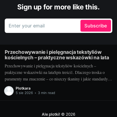
Sign up for more like this.
Enter your email
Subscribe
Przechowywanie i pielęgnacja tekstyliów
kościelnych – praktyczne wskazówki na lata
Przechowywanie i pielęgnacja tekstyliów kościelnych –
praktyczne wskazówki na lataSpis treści1. Dlaczego troska o
paramenty ma znaczenie – co niszczy tkaniny i jakie standardy
warto przyjąć2. Jak przechowywać i pielęgnować – praktyka
Plotkara
krok po kroku3. Szybki plan na lata – checklisty, nawyki i
5 sie 2026
•
3 min read
sprytne gadżety1. Dlaczego troska o paramenty ma znaczenie –
co niszczy tkaniny
Ale plotki!
© 2026