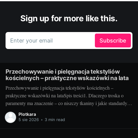
Sign up for more like this.
Enter your email
Subscribe
Przechowywanie i pielęgnacja tekstyliów
kościelnych – praktyczne wskazówki na lata
Przechowywanie i pielęgnacja tekstyliów kościelnych –
praktyczne wskazówki na lataSpis treści1. Dlaczego troska o
paramenty ma znaczenie – co niszczy tkaniny i jakie standardy
warto przyjąć2. Jak przechowywać i pielęgnować – praktyka
Plotkara
krok po kroku3. Szybki plan na lata – checklisty, nawyki i
5 sie 2026
•
3 min read
sprytne gadżety1. Dlaczego troska o paramenty ma znaczenie –
co niszczy tkaniny