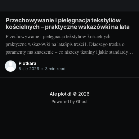
Przechowywanie i pielęgnacja tekstyliów
kościelnych – praktyczne wskazówki na lata
Przechowywanie i pielęgnacja tekstyliów kościelnych –
praktyczne wskazówki na lataSpis treści1. Dlaczego troska o
paramenty ma znaczenie – co niszczy tkaniny i jakie standardy
warto przyjąć2. Jak przechowywać i pielęgnować – praktyka
Plotkara
krok po kroku3. Szybki plan na lata – checklisty, nawyki i
5 sie 2026
•
3 min read
sprytne gadżety1. Dlaczego troska o paramenty ma znaczenie –
co niszczy tkaniny
Ale plotki!
© 2026
Powered by Ghost