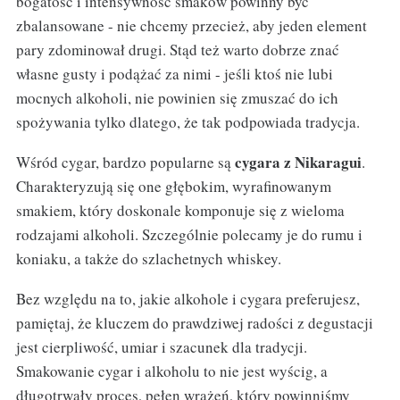
bogatość i intensywność smaków powinny być
zbalansowane - nie chcemy przecież, aby jeden element
pary zdominował drugi. Stąd też warto dobrze znać
własne gusty i podążać za nimi - jeśli ktoś nie lubi
mocnych alkoholi, nie powinien się zmuszać do ich
spożywania tylko dlatego, że tak podpowiada tradycja.
cygara z Nikaragui
Wśród cygar, bardzo popularne są
.
Charakteryzują się one głębokim, wyrafinowanym
smakiem, który doskonale komponuje się z wieloma
rodzajami alkoholi. Szczególnie polecamy je do rumu i
koniaku, a także do szlachetnych whiskey.
Bez względu na to, jakie alkohole i cygara preferujesz,
pamiętaj, że kluczem do prawdziwej radości z degustacji
jest cierpliwość, umiar i szacunek dla tradycji.
Smakowanie cygar i alkoholu to nie jest wyścig, a
długotrwały proces, pełen wrażeń, który powinniśmy