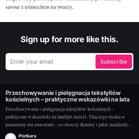
savour z uśmiechem na twarzy.
Sign up for more like this.
Enter your email
Subscribe
Przechowywanie i pielęgnacja tekstyliów
kościelnych – praktyczne wskazówki na lata
Przechowywanie i pielęgnacja tekstyliów kościelnych –
praktyczne wskazówki na lataSpis treści1. Dlaczego troska o
paramenty ma znaczenie – co niszczy tkaniny i jakie standardy
warto przyjąć2. Jak przechowywać i pielęgnować – praktyka
Plotkara