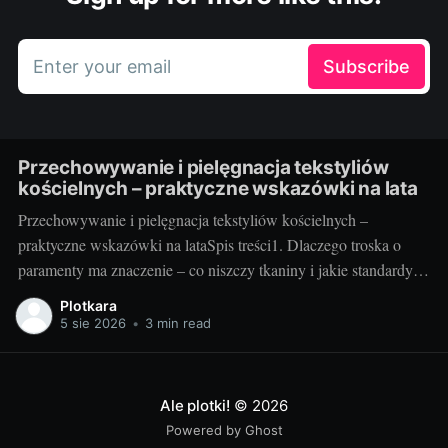
Enter your email
Subscribe
Przechowywanie i pielęgnacja tekstyliów
kościelnych – praktyczne wskazówki na lata
Przechowywanie i pielęgnacja tekstyliów kościelnych –
praktyczne wskazówki na lataSpis treści1. Dlaczego troska o
paramenty ma znaczenie – co niszczy tkaniny i jakie standardy
warto przyjąć2. Jak przechowywać i pielęgnować – praktyka
Plotkara
krok po kroku3. Szybki plan na lata – checklisty, nawyki i
5 sie 2026
•
3 min read
sprytne gadżety1. Dlaczego troska o paramenty ma znaczenie –
co niszczy tkaniny
Ale plotki!
© 2026
Powered by Ghost