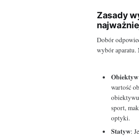
Zasady wy
najważnie
Dobór odpowiedn
wybór aparatu. 
Obiektyw
wartość o
obiektywu 
sport, mak
optyki.
Statyw
: J