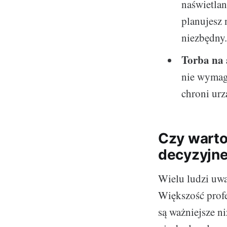
naświetlan
planujesz 
niezbędny
Torba na 
nie wymaga
chroni urz
Czy warto
decyzyjne
Wielu ludzi uważ
Większość profe
są ważniejsze n