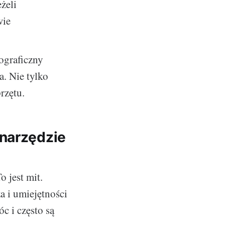
eżeli
wie
ograficzny
. Nie tylko
rzętu.
 narzędzie
o jest mit.
a i umiejętności
c i często są