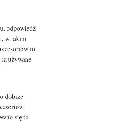
atu, odpowiedź
i, w jakim
 akcesoriów to
y są używane
o dobrze
kcesoriów
ewno się to