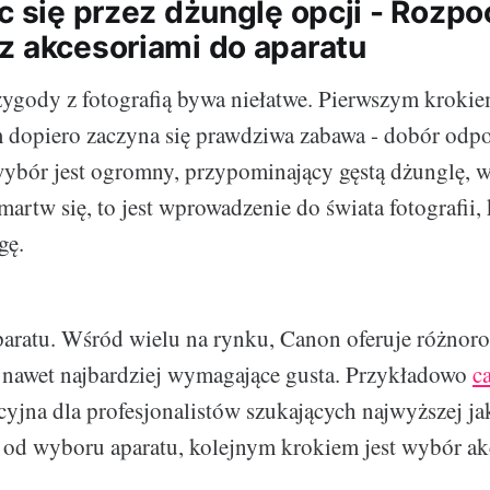
ąc się przez dżunglę opcji - Rozp
z akcesoriami do aparatu
ygody z fotografią bywa niełatwe. Pierwszym krokie
m dopiero zaczyna się prawdziwa zabawa - dobór odp
ybór jest ogromny, przypominający gęstą dżunglę, w 
martw się, to jest wprowadzenie do świata fotografii
gę.
aratu. Wśród wielu na rynku, Canon oferuje różnor
 nawet najbardziej wymagające gusta. Przykładowo
c
yjna dla profesjonalistów szukających najwyższej jak
e od wyboru aparatu, kolejnym krokiem jest wybór ak