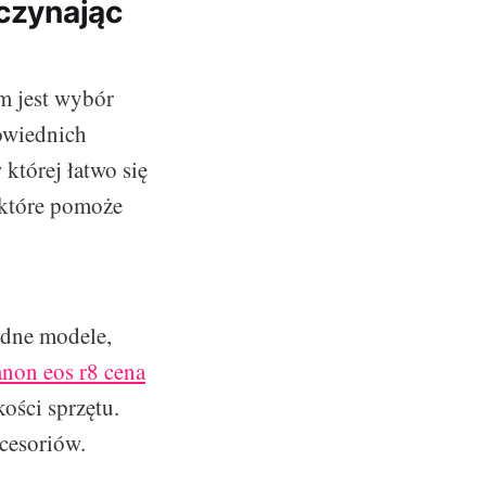
oczynając
m jest wybór
owiednich
której łatwo się
, które pomoże
odne modele,
anon eos r8 cena
ości sprzętu.
cesoriów.