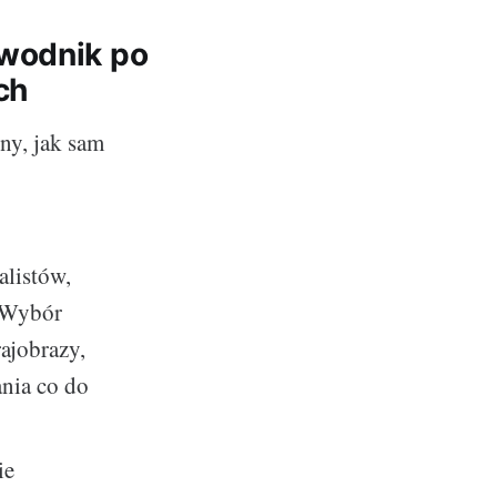
ewodnik po
ch
ny, jak sam
alistów,
. Wybór
rajobrazy,
ania co do
ie