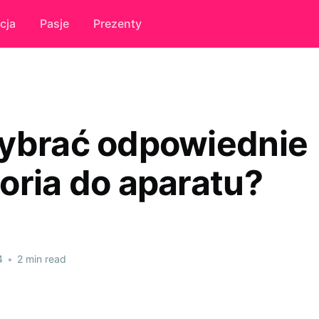
cja
Pasje
Prezenty
ybrać odpowiednie
oria do aparatu?
4
•
2 min read