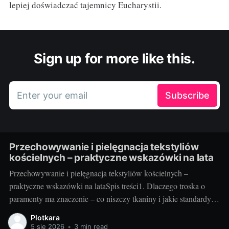
lepiej doświadczać tajemnicy Eucharystii.
Sign up for more like this.
Enter your email
Subscribe
Przechowywanie i pielęgnacja tekstyliów
kościelnych – praktyczne wskazówki na lata
Przechowywanie i pielęgnacja tekstyliów kościelnych –
praktyczne wskazówki na lataSpis treści1. Dlaczego troska o
paramenty ma znaczenie – co niszczy tkaniny i jakie standardy
warto przyjąć2. Jak przechowywać i pielęgnować – praktyka
Plotkara
krok po kroku3. Szybki plan na lata – checklisty, nawyki i
5 sie 2026
•
3 min read