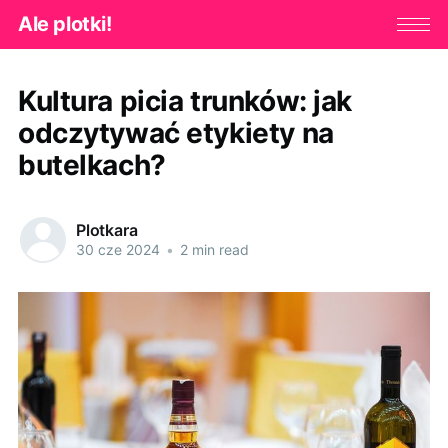
Ale plotki!
Kultura picia trunków: jak
odczytywać etykiety na
butelkach?
Plotkara
30 cze 2024
•
2 min read