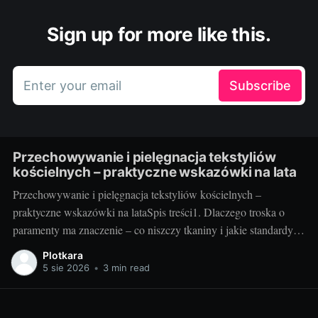
Sign up for more like this.
Enter your email
Subscribe
Przechowywanie i pielęgnacja tekstyliów
kościelnych – praktyczne wskazówki na lata
Przechowywanie i pielęgnacja tekstyliów kościelnych –
praktyczne wskazówki na lataSpis treści1. Dlaczego troska o
paramenty ma znaczenie – co niszczy tkaniny i jakie standardy
warto przyjąć2. Jak przechowywać i pielęgnować – praktyka
Plotkara
krok po kroku3. Szybki plan na lata – checklisty, nawyki i
5 sie 2026
•
3 min read
sprytne gadżety1. Dlaczego troska o paramenty ma znaczenie –
co niszczy tkaniny