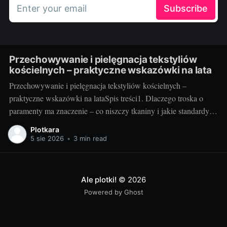
Enter your email
Subscribe
Przechowywanie i pielęgnacja tekstyliów
kościelnych – praktyczne wskazówki na lata
Przechowywanie i pielęgnacja tekstyliów kościelnych –
praktyczne wskazówki na lataSpis treści1. Dlaczego troska o
paramenty ma znaczenie – co niszczy tkaniny i jakie standardy
warto przyjąć2. Jak przechowywać i pielęgnować – praktyka
Plotkara
krok po kroku3. Szybki plan na lata – checklisty, nawyki i
5 sie 2026
•
3 min read
sprytne gadżety1. Dlaczego troska o paramenty ma znaczenie –
co niszczy tkaniny
Ale plotki!
© 2026
Powered by Ghost