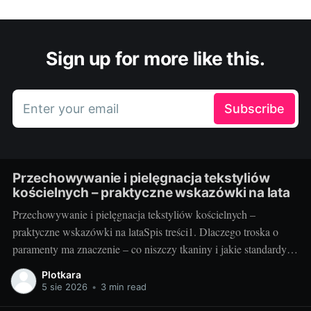
Sign up for more like this.
Enter your email
Subscribe
Przechowywanie i pielęgnacja tekstyliów
kościelnych – praktyczne wskazówki na lata
Przechowywanie i pielęgnacja tekstyliów kościelnych –
praktyczne wskazówki na lataSpis treści1. Dlaczego troska o
paramenty ma znaczenie – co niszczy tkaniny i jakie standardy
warto przyjąć2. Jak przechowywać i pielęgnować – praktyka
Plotkara
krok po kroku3. Szybki plan na lata – checklisty, nawyki i
5 sie 2026
•
3 min read
sprytne gadżety1. Dlaczego troska o paramenty ma znaczenie –