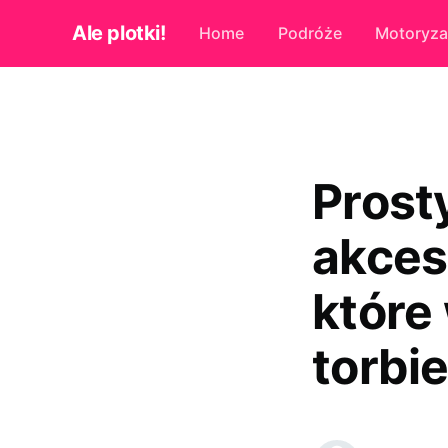
Ale plotki!
Home
Podróże
Motoryza
Prost
akces
które
torbi