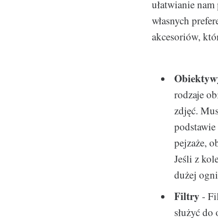
ułatwianie nam 
własnych prefere
akcesoriów, któ
Obiektyw
rodzaje ob
zdjęć. Mus
podstawie 
pejzaże, 
Jeśli z ko
dużej ogni
Filtry
- Fi
służyć do 