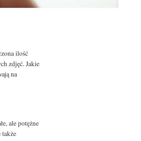
czona ilość
ch zdjęć. Jakie
wają na
e, ale potężne
e także