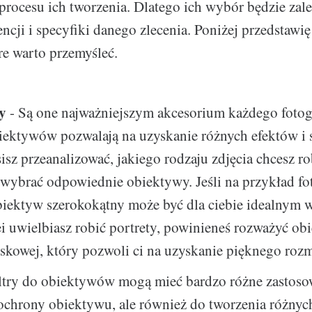
procesu ich tworzenia. Dlatego ich wybór będzie zal
ncji i specyfiki danego zlecenia. Poniżej przedstawię
re warto przemyśleć.
y
- Są one najważniejszym akcesorium każdego fotog
iektywów pozwalają na uzyskanie różnych efektów i 
isz przeanalizować, jakiego rodzaju zdjęcia chcesz rob
wybrać odpowiednie obiektywy. Jeśli na przykład fo
obiektyw szerokokątny może być dla ciebie idealnym
lei uwielbiasz robić portrety, powinieneś rozważyć ob
skowej, który pozwoli ci na uzyskanie pięknego rozmy
ltry do obiektywów mogą mieć bardzo różne zastos
ochrony obiektywu, ale również do tworzenia różnyc