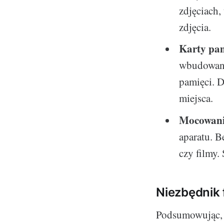
zdjęciach,
zdjęcia.
Karty pa
wbudowany
pamięci. D
miejsca.
Mocowani
aparatu. B
czy filmy.
Niezbędnik 
Podsumowując, w