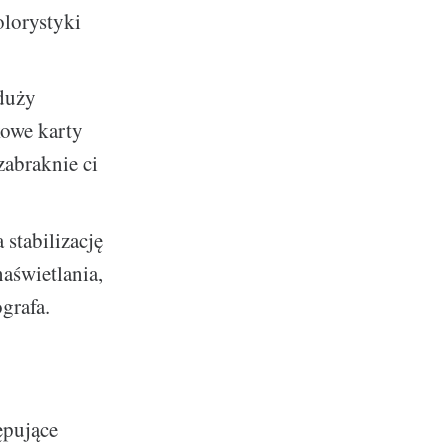
olorystyki
duży
kowe karty
zabraknie ci
 stabilizację
naświetlania,
grafa.
ępujące