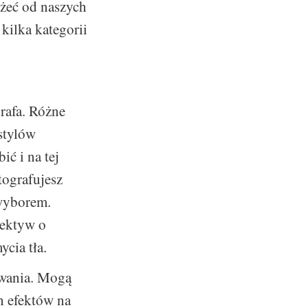
eżeć od naszych
 kilka kategorii
rafa. Różne
stylów
ić i na tej
tografujesz
 wyborem.
iektyw o
cia tła.
owania. Mogą
h efektów na