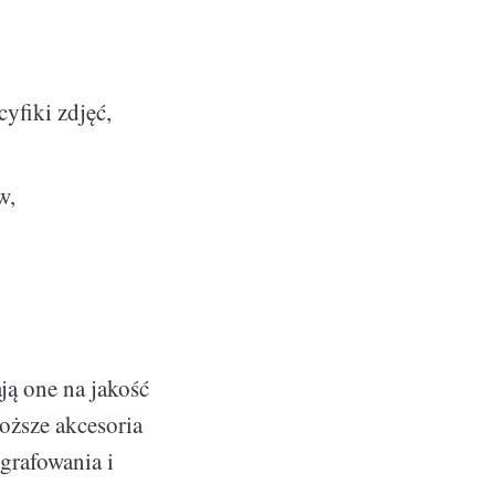
yfiki zdjęć,
w,
ją one na jakość
roższe akcesoria
grafowania i