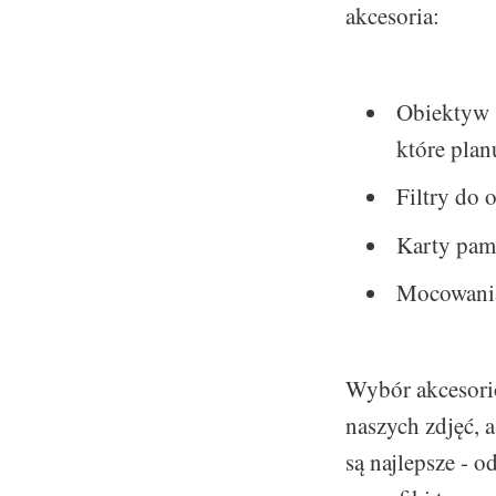
akcesoria:
Obiektyw 
które plan
Filtry do 
Karty pami
Mocowania 
Wybór akcesorió
naszych zdjęć, a
są najlepsze - 