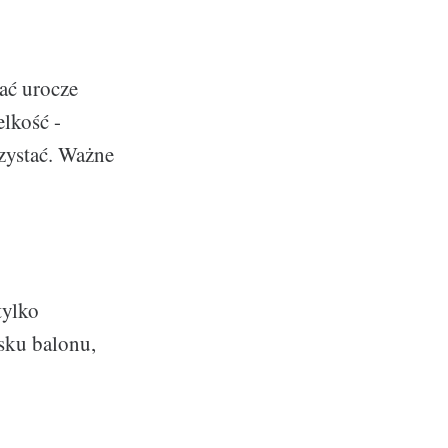
ać urocze
elkość -
rzystać. Ważne
tylko
sku balonu,