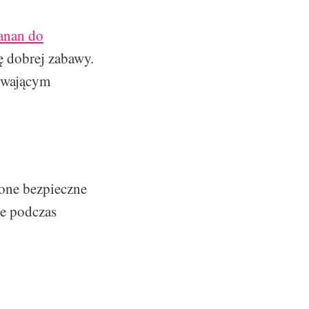
anan do
ę dobrej zabawy.
rywającym
 one bezpieczne
ne podczas