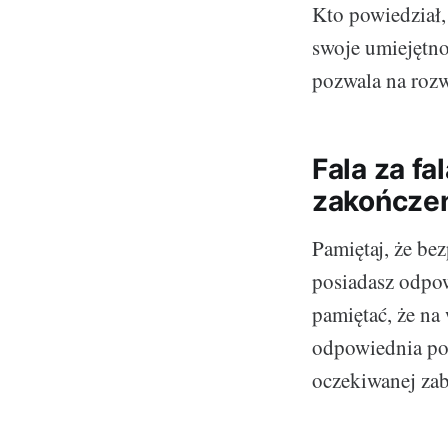
Kto powiedział,
swoje umiejętno
pozwala na rozw
Fala za fa
zakończe
Pamiętaj, że be
posiadasz odpow
pamiętać, że na 
odpowiednia pos
oczekiwanej zaba