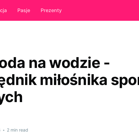
cja
Pasje
Prezenty
oda na wodzie -
ędnik miłośnika sp
ych
3
•
2 min read