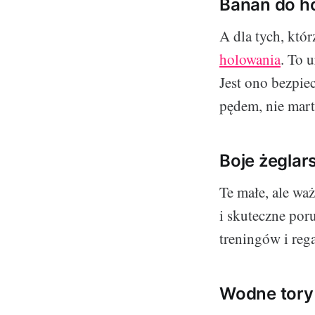
Banan do h
A dla tych, któr
holowania
. To 
Jest ono bezpie
pędem, nie mart
Boje żeglar
Te małe, ale wa
i skuteczne por
treningów i rega
Wodne tory