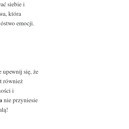
ać siebie i
wa, która
nóstwo emocji.
 upewnij się, że
st również
ości i
a
nie przyniesie
alą!