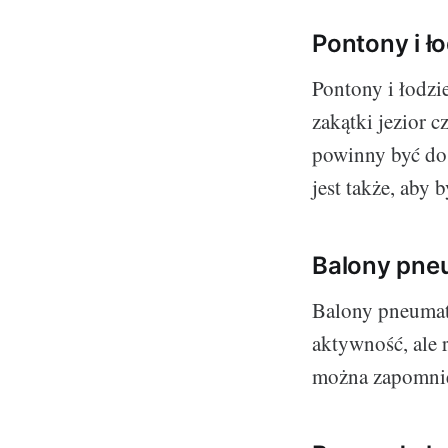
Pontony i ł
Pontony i łodzi
zakątki jezior c
powinny być dos
jest także, aby 
Balony pne
Balony pneumaty
aktywność, ale 
można zapomnie