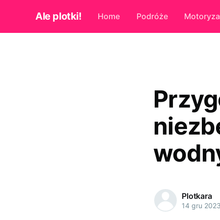
Ale plotki!
Home
Podróże
Motoryza
Przyg
niezb
wodn
Plotkara
14 gru 202