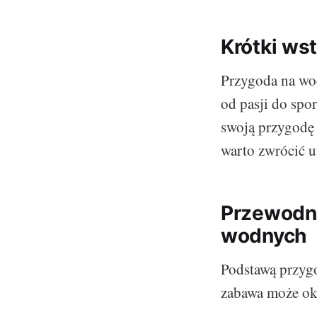
Krótki ws
Przygoda na wod
od pasji do sp
swoją przygodę 
warto zwrócić 
Przewodni
wodnych
Podstawą przygo
zabawa może oka