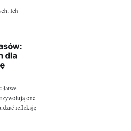
ych. Ich
zasów:
h dla
rę
c łatwe
 Przywołują one
udzać refleksję