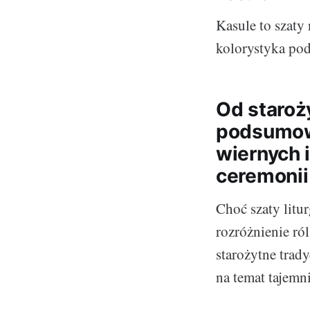
Kasule to szaty
kolorystyka pod
Od staroż
podsumowa
wiernych 
ceremonii
Choć szaty litu
rozróżnienie ról
starożytne trad
na temat tajemni