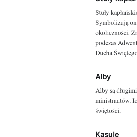
Stuły kapłański
Symbolizują one
okoliczności. Z
podczas Adwent
Ducha Świętego,
Alby
Alby są długimi
ministrantów. I
świętości.
Kasule