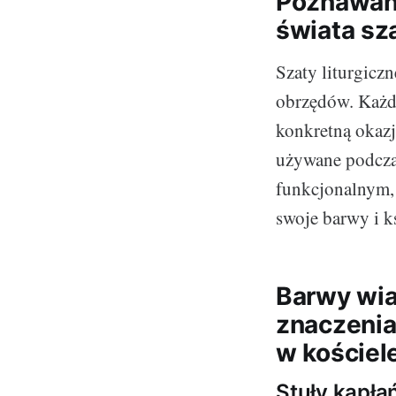
Poznawani
świata sza
Szaty liturgicz
obrzędów. Każda
konkretną okazj
używane podcza
funkcjonalnym, 
swoje barwy i k
Barwy wiar
znaczenia
w kościel
Stuły kapła