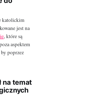
e do
e katolickim
kowane jest na
ie
, które są
poza aspektem
 by poprzez
ł na temat
rgicznych