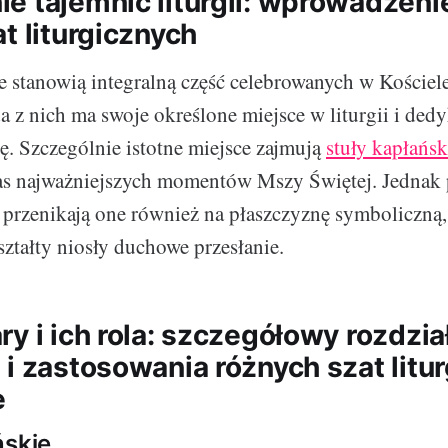
e tajemnic liturgii: wprowadzeni
t liturgicznych
ne stanowią integralną część celebrowanych w Kościel
 z nich ma swoje określone miejsce w liturgii i dedy
ę. Szczególnie istotne miejsce zajmują
stuły kapłańsk
s najważniejszych momentów Mszy Świętej. Jednak 
przenikają one również na płaszczyznę symboliczną,
ształty niosły duchowe przesłanie.
y i ich rola: szczegółowy rozdzia
 i zastosowania różnych szat litu
e
ńskie