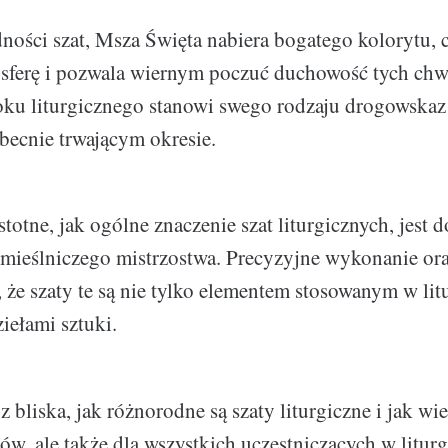
ności szat, Msza Święta nabiera bogatego kolorytu, 
sferę i pozwala wiernym poczuć duchowość tych chw
roku liturgicznego stanowi swego rodzaju drogowskaz
becnie trwającym okresie.
totne, jak ogólne znaczenie szat liturgicznych, jest d
mieślniczego mistrzostwa. Precyzyjne wykonanie ora
, że szaty te są nie tylko elementem stosowanym w litu
ełami sztuki.
z bliska, jak różnorodne są szaty liturgiczne i jak wi
ów, ale także dla wszystkich uczestniczących w liturg