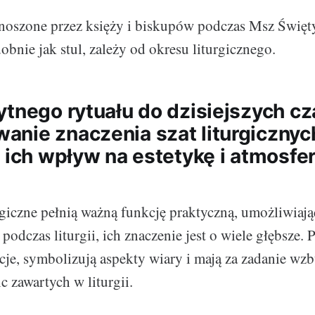
 noszone przez księży i biskupów podczas Msz Święt
obnie jak stul, zależy od okresu liturgicznego.
ytnego rytuału do dzisiejszych c
nie znaczenia szat liturgicznyc
i ich wpływ na estetykę i atmosfe
rgiczne pełnią ważną funkcję praktyczną, umożliwiają
 podczas liturgii, ich znaczenie jest o wiele głębsze.
ycje, symbolizują aspekty wiary i mają za zadanie wzb
c zawartych w liturgii.