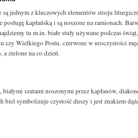
e są jednym z kluczowych elementów stroju liturgicz
 posługę kapłańską i są noszone na ramionach. Barw
najdziemy tu m.in. białe stuły używane podczas świąt,
u czy Wielkiego Postu, czerwone w uroczystości mę
 a zielone na co dzień.
, białymi szatami noszonymi przez kapłanów, diakon
ch biel symbolizuje czystość duszy i jest znakiem dąż