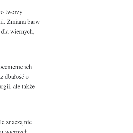
co tworzy
il. Zmiana barw
 dla wiernych,
ocenienie ich
z dbałość o
rgii, ale także
ele znaczą nie
ii wiernych.