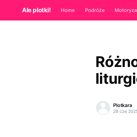
Ale plotki!
Home
Podróże
Motoryza
Różno
litur
Plotkara
28 cze 202