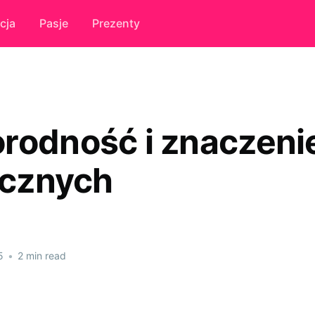
cja
Pasje
Prezenty
rodność i znaczeni
gicznych
5
•
2 min read