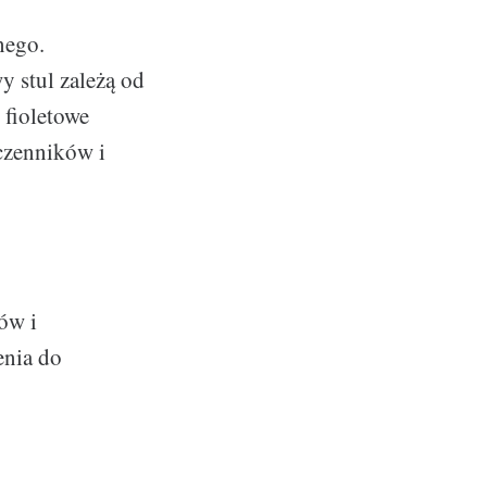
nego.
y stul zależą od
 fioletowe
czenników i
ów i
enia do