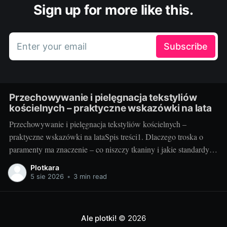
Sign up for more like this.
Enter your email
Subscribe
Przechowywanie i pielęgnacja tekstyliów
kościelnych – praktyczne wskazówki na lata
Przechowywanie i pielęgnacja tekstyliów kościelnych –
praktyczne wskazówki na lataSpis treści1. Dlaczego troska o
paramenty ma znaczenie – co niszczy tkaniny i jakie standardy
warto przyjąć2. Jak przechowywać i pielęgnować – praktyka
Plotkara
krok po kroku3. Szybki plan na lata – checklisty, nawyki i
5 sie 2026
•
3 min read
sprytne gadżety1. Dlaczego troska o paramenty ma znaczenie –
co niszczy tkaniny
Ale plotki!
© 2026