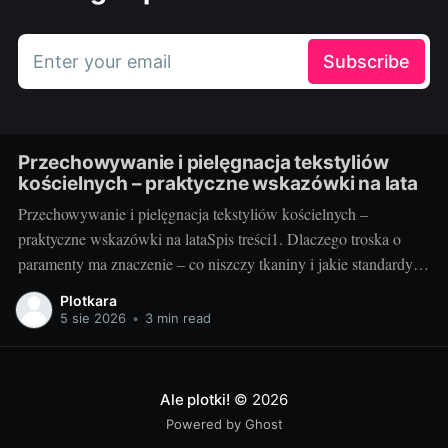
Enter your email
Subscribe
Przechowywanie i pielęgnacja tekstyliów
kościelnych – praktyczne wskazówki na lata
Przechowywanie i pielęgnacja tekstyliów kościelnych –
praktyczne wskazówki na lataSpis treści1. Dlaczego troska o
paramenty ma znaczenie – co niszczy tkaniny i jakie standardy
warto przyjąć2. Jak przechowywać i pielęgnować – praktyka
Plotkara
krok po kroku3. Szybki plan na lata – checklisty, nawyki i
5 sie 2026
•
3 min read
sprytne gadżety1. Dlaczego troska o paramenty ma znaczenie –
co niszczy tkaniny
Ale plotki!
© 2026
Powered by Ghost